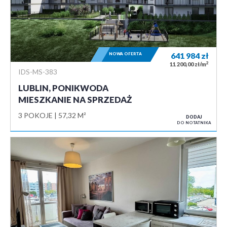
NOWA OFERTA
641 984
zł
2
11 200,00 zł/m
IDS-MS-383
LUBLIN, PONIKWODA
MIESZKANIE NA SPRZEDAŻ
3 POKOJE
57,32 M²
DODAJ
DO NOTATNIKA