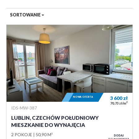
SORTOWANIE
NOWA OFERTA
3 600
zł
2
70,73 zł/m
IDS-MW-387
LUBLIN, CZECHÓW POŁUDNIOWY
MIESZKANIE DO WYNAJĘCIA
2 POKOJE
50,90 M²
DODAJ
DO NOTATNIKA