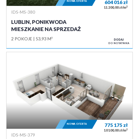
NOWA OFERTA
604 016
zł
2
11 200,00 zł/m
IDS-MS-380
LUBLIN, PONIKWODA
MIESZKANIE NA SPRZEDAŻ
2 POKOJE
53,93 M²
DODAJ
DO NOTATNIKA
NOWA OFERTA
775 175
zł
2
10 100,00 zł/m
IDS-MS-379