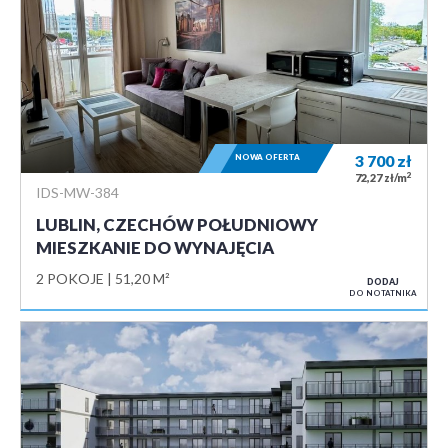
NOWA OFERTA
3 700
zł
2
72,27 zł/m
IDS-MW-384
LUBLIN, CZECHÓW POŁUDNIOWY
MIESZKANIE DO WYNAJĘCIA
2 POKOJE
51,20 M²
DODAJ
DO NOTATNIKA