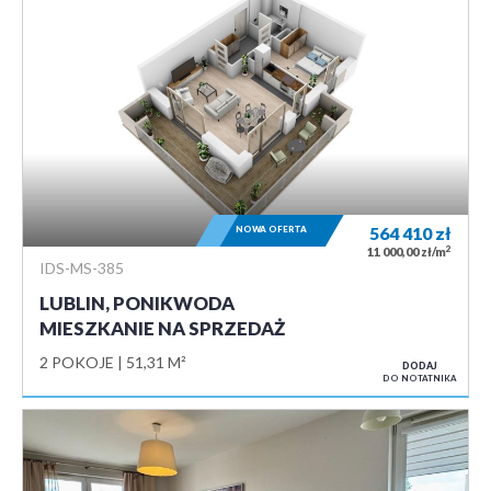
NOWA OFERTA
564 410
zł
2
11 000,00 zł/m
IDS-MS-385
LUBLIN, PONIKWODA
MIESZKANIE NA SPRZEDAŻ
2 POKOJE
51,31 M²
DODAJ
DO NOTATNIKA