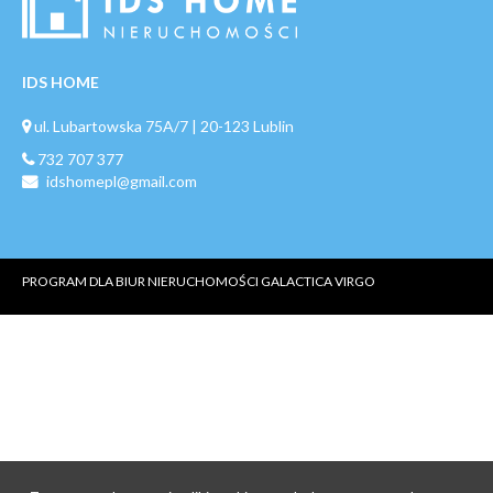
IDS HOME
ul. Lubartowska 75A/7 | 20-123 Lublin
732 707 377
idshomepl@gmail.com
PROGRAM DLA BIUR NIERUCHOMOŚCI
GALACTICA VIRGO