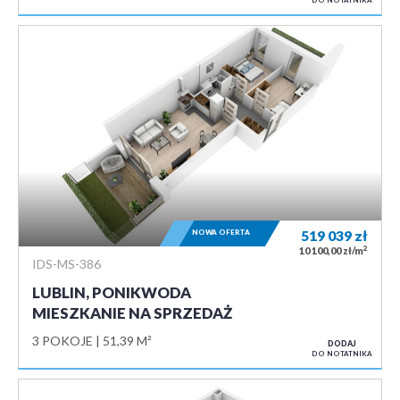
NOWA OFERTA
519 039
zł
2
10 100,00 zł/m
IDS-MS-386
LUBLIN, PONIKWODA
MIESZKANIE NA SPRZEDAŻ
3 POKOJE
51,39 M²
DODAJ
DO NOTATNIKA