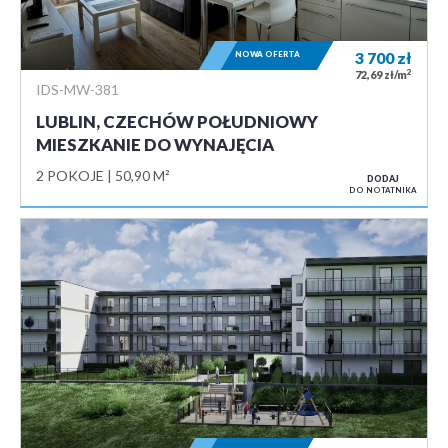
NOWA OFERTA
3 700
zł
2
72,69 zł/m
IDS-MW-381
LUBLIN, CZECHÓW POŁUDNIOWY
MIESZKANIE DO WYNAJĘCIA
2 POKOJE
50,90 M²
DODAJ
DO NOTATNIKA