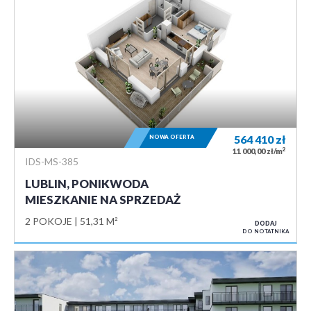
NOWA OFERTA
564 410
zł
2
11 000,00 zł/m
IDS-MS-385
LUBLIN, PONIKWODA
MIESZKANIE NA SPRZEDAŻ
2 POKOJE
51,31 M²
DODAJ
DO NOTATNIKA