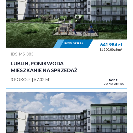
NOWA OFERTA
641 984
zł
2
11 200,00 zł/m
IDS-MS-383
LUBLIN, PONIKWODA
MIESZKANIE NA SPRZEDAŻ
3 POKOJE
57,32 M²
DODAJ
DO NOTATNIKA