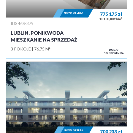
NOWA OFERTA
775 175
zł
2
10 100,00 zł/m
IDS-MS-379
LUBLIN, PONIKWODA
MIESZKANIE NA SPRZEDAŻ
3 POKOJE
76,75 M²
DODAJ
DO NOTATNIKA
NOWA OFERTA
700 233
zł