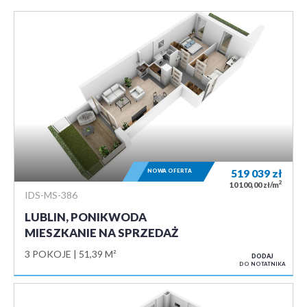
NOWA OFERTA
519 039
zł
2
10 100,00 zł/m
IDS-MS-386
LUBLIN, PONIKWODA
MIESZKANIE NA SPRZEDAŻ
3 POKOJE
51,39 M²
DODAJ
DO NOTATNIKA