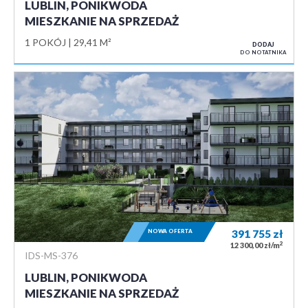
LUBLIN, PONIKWODA
MIESZKANIE NA SPRZEDAŻ
1 POKÓJ
29,41 M²
DODAJ
DO NOTATNIKA
NOWA OFERTA
391 755
zł
2
12 300,00 zł/m
IDS-MS-376
LUBLIN, PONIKWODA
MIESZKANIE NA SPRZEDAŻ