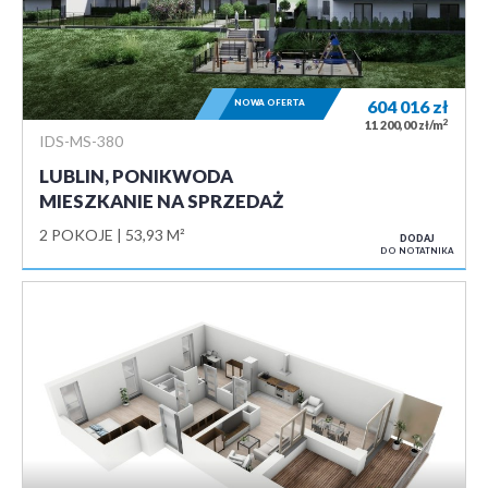
NOWA OFERTA
604 016
zł
2
11 200,00 zł/m
IDS-MS-380
LUBLIN, PONIKWODA
MIESZKANIE NA SPRZEDAŻ
2 POKOJE
53,93 M²
DODAJ
DO NOTATNIKA