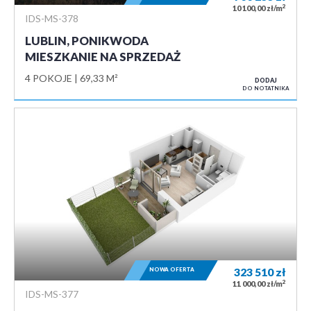
2
10 100,00 zł/m
IDS-MS-378
LUBLIN, PONIKWODA
MIESZKANIE NA SPRZEDAŻ
4 POKOJE
69,33 M²
DODAJ
DO NOTATNIKA
NOWA OFERTA
323 510
zł
2
11 000,00 zł/m
IDS-MS-377