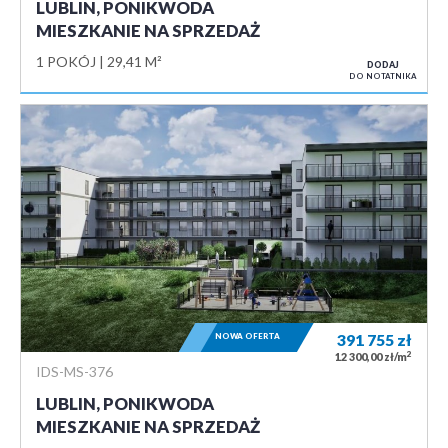
LUBLIN, PONIKWODA
MIESZKANIE NA SPRZEDAŻ
1 POKÓJ
29,41 M²
DODAJ
DO NOTATNIKA
NOWA OFERTA
391 755
zł
2
12 300,00 zł/m
IDS-MS-376
LUBLIN, PONIKWODA
MIESZKANIE NA SPRZEDAŻ