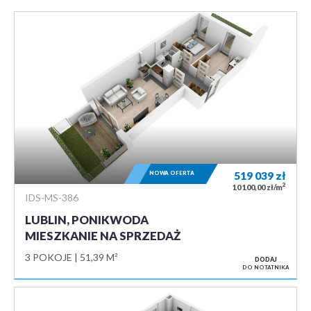
NOWA OFERTA
519 039
zł
2
10 100,00 zł/m
IDS-MS-386
LUBLIN, PONIKWODA
MIESZKANIE NA SPRZEDAŻ
3 POKOJE
51,39 M²
DODAJ
DO NOTATNIKA