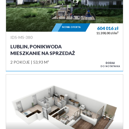
NOWA OFERTA
604 016
zł
2
11 200,00 zł/m
IDS-MS-380
LUBLIN, PONIKWODA
MIESZKANIE NA SPRZEDAŻ
2 POKOJE
53,93 M²
DODAJ
DO NOTATNIKA