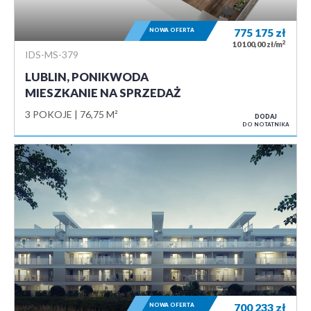
NOWA OFERTA
775 175
zł
2
10 100,00 zł/m
IDS-MS-379
LUBLIN, PONIKWODA
MIESZKANIE NA SPRZEDAŻ
3 POKOJE
76,75 M²
DODAJ
DO NOTATNIKA
NOWA OFERTA
700 233
zł