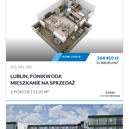
NOWA OFERTA
564 410
zł
2
11 000,00 zł/m
IDS-MS-385
LUBLIN, PONIKWODA
MIESZKANIE NA SPRZEDAŻ
2 POKOJE
51,31 M²
DODAJ
DO NOTATNIKA