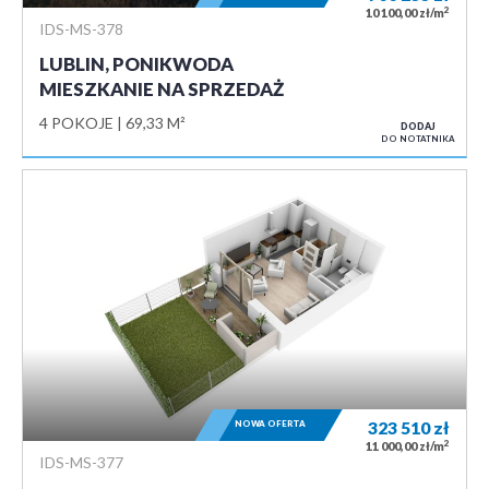
2
10 100,00 zł/m
IDS-MS-378
LUBLIN, PONIKWODA
MIESZKANIE NA SPRZEDAŻ
4 POKOJE
69,33 M²
DODAJ
DO NOTATNIKA
NOWA OFERTA
323 510
zł
2
11 000,00 zł/m
IDS-MS-377