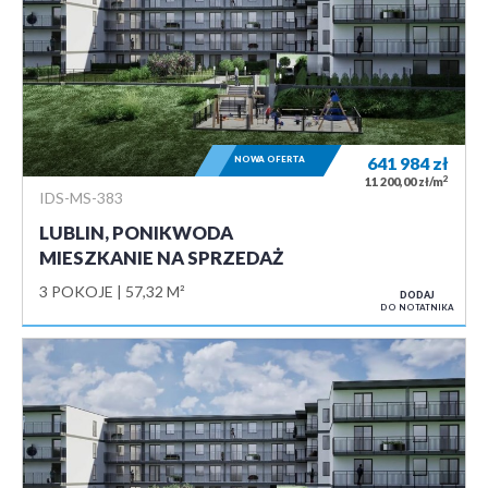
NOWA OFERTA
641 984
zł
2
11 200,00 zł/m
IDS-MS-383
LUBLIN, PONIKWODA
MIESZKANIE NA SPRZEDAŻ
3 POKOJE
57,32 M²
DODAJ
DO NOTATNIKA