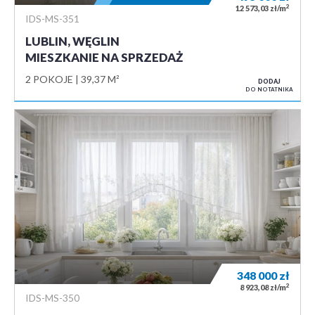
2
12 573,03 zł/m
IDS-MS-351
LUBLIN, WĘGLIN
MIESZKANIE NA SPRZEDAŻ
2 POKOJE
39,37 M²
DODAJ
DO NOTATNIKA
348 000
zł
2
8 923,08 zł/m
IDS-MS-350