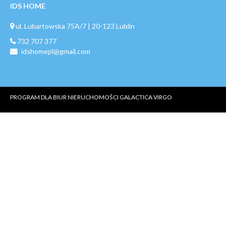
IDS HOME
ul. Lubartowska 75A/7 | 20-123 Lublin
732 707 377
idshomepl@gmail.com
PROGRAM DLA BIUR NIERUCHOMOŚCI
GALACTICA VIRGO