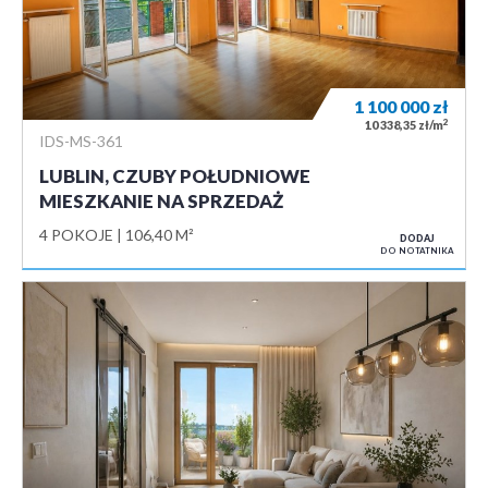
1 100 000
zł
2
10 338,35 zł/m
IDS-MS-361
LUBLIN, CZUBY POŁUDNIOWE
MIESZKANIE NA SPRZEDAŻ
4 POKOJE
106,40 M²
DODAJ
DO NOTATNIKA