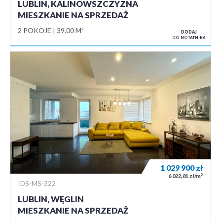
LUBLIN, KALINOWSZCZYZNA
MIESZKANIE NA SPRZEDAŻ
2 POKOJE
39,00 M²
DODAJ
DO NOTATNIKA
1 029 900
zł
2
6 022,81 zł/m
IDS-MS-322
LUBLIN, WĘGLIN
MIESZKANIE NA SPRZEDAŻ