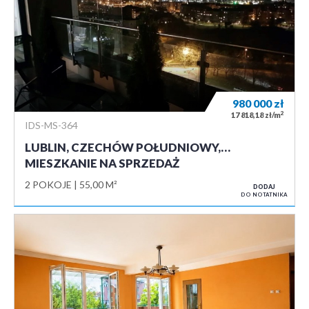
980 000
zł
2
17 818,18 zł/m
IDS-MS-364
LUBLIN, CZECHÓW POŁUDNIOWY,…
MIESZKANIE NA SPRZEDAŻ
2 POKOJE
55,00 M²
DODAJ
DO NOTATNIKA