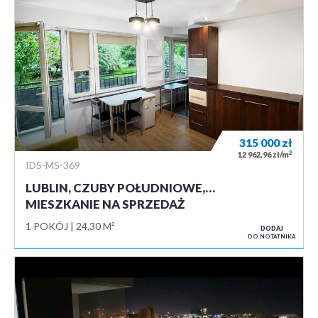
315 000
zł
2
12 962,96 zł/m
IDS-MS-369
LUBLIN, CZUBY POŁUDNIOWE,…
MIESZKANIE NA SPRZEDAŻ
1 POKÓJ
24,30 M²
DODAJ
DO NOTATNIKA