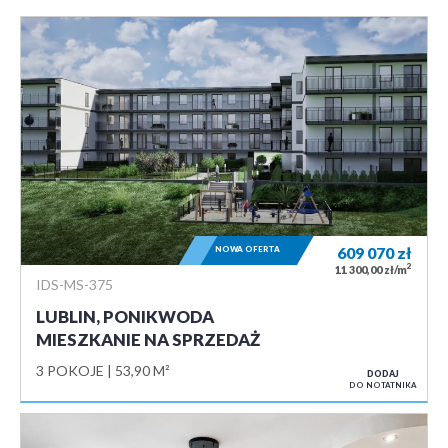
NOWA OFERTA
609 070
zł
2
11 300,00 zł/m
IDS-MS-375
LUBLIN, PONIKWODA
MIESZKANIE NA SPRZEDAŻ
3 POKOJE
53,90 M²
DODAJ
DO NOTATNIKA