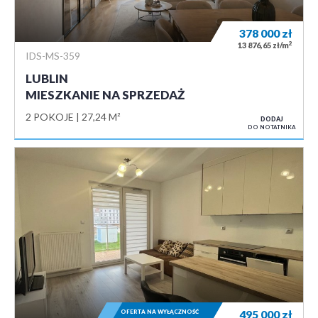
378 000
zł
2
13 876,65 zł/m
IDS-MS-359
LUBLIN
MIESZKANIE NA SPRZEDAŻ
2 POKOJE
27,24 M²
DODAJ
DO NOTATNIKA
OFERTA NA WYŁĄCZNOŚĆ
495 000
zł