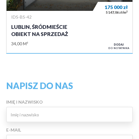
175 000
zł
2
5 147,06 zł/m
IDS-BS-42
LUBLIN, ŚRÓDMIEŚCIE
OBIEKT NA SPRZEDAŻ
34,00 M²
DODAJ
DO NOTATNIKA
NAPISZ DO NAS
IMIĘ I NAZWISKO
E-MAIL