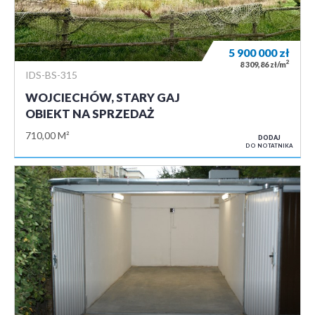
5 900 000
zł
2
8 309,86 zł/m
IDS-BS-315
WOJCIECHÓW, STARY GAJ
OBIEKT NA SPRZEDAŻ
710,00 M²
DODAJ
DO NOTATNIKA