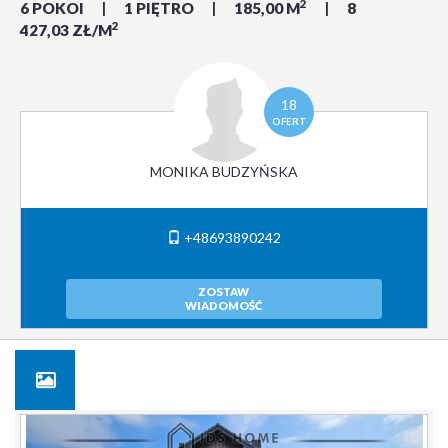
2
6 POKOI
1 PIĘTRO
185,00 M
8
2
427,03 ZŁ/M
18
OFERT
MONIKA BUDZYŃSKA
+48693890242
ZOSTAW
WIADOMOŚĆ