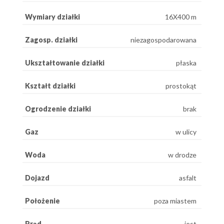
Wymiary działki
16X400 m
Zagosp. działki
niezagospodarowana
Ukształtowanie działki
płaska
Kształt działki
prostokąt
Ogrodzenie działki
brak
Gaz
w ulicy
Woda
w drodze
Dojazd
asfalt
Położenie
poza miastem
Prąd
jest