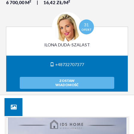
2
2
6 700,00 M
16,42 ZŁ/M
31
OFERT
ILONA DUDA-SZALAST
+48732707377
ZOSTAW
WIADOMOŚĆ