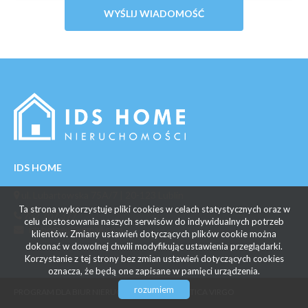
IDS HOME
ul. Lubartowska 75A/7 | 20-123 Lublin
Ta strona wykorzystuje pliki cookies w celach statystycznych oraz w
732 707 377
celu dostosowania naszych serwisów do indywidualnych potrzeb
idshomepl@gmail.com
klientów. Zmiany ustawień dotyczących plików cookie można
dokonać w dowolnej chwili modyfikując ustawienia przeglądarki.
Korzystanie z tej strony bez zmian ustawień dotyczących cookies
oznacza, że będą one zapisane w pamięci urządzenia.
rozumiem
PROGRAM DLA BIUR NIERUCHOMOŚCI
GALACTICA VIRGO