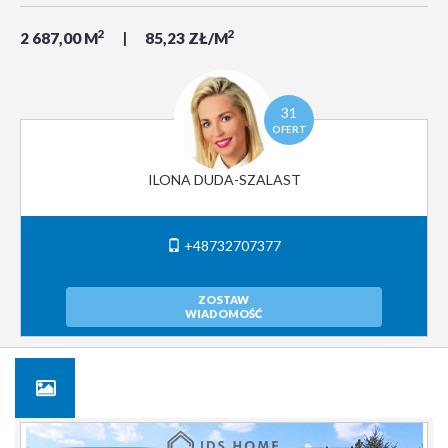
2
2
2 687,00 M
85,23 ZŁ/M
31
OFERT
ILONA DUDA-SZALAST
+48732707377
ZOSTAW
WIADOMOŚĆ