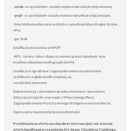
-woda -
w sąsiedztwie- zostały wydane warunki przyłączeniowe,
-prąd -
w sąsiedztwie-zostały wydane warunki przyłączeniowe,
-linia telekomunikacyjna na działce sąsiedniej lub po drugiej stronie
ulicy,
-gaz-brak
Działka przeznaczona w MPZP :
-RP1 - tereny rolne z dopuszczeniem prawa zabudowy oraz
możliwa zabudowa według zapisów M4.
Dzialka jest ogrodzona i zagospodarowana nasadzeniami
ozdobnymi w głębi działki znajdują się
nasadzenia owocowe.
Dokumentacja z warunkami przyłączeniowymi, warunkami
dotyczącymi zjazdu oraz wypis z Miejscowego Planu
Zagospodarowania Przestrzennego dostępne w naszym biurze.
Zapraszamy na prezentację nieruchomości.
Przedstawiona oferta ma charakter informacyjny i nie stanowi
oferty handlowej w rozumieniu Art.66 par.1 Kodeksu Cywilnego.