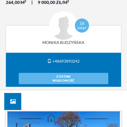
2
2
264,00 M
9 000,00 ZŁ/M
18
OFERT
MONIKA BUDZYŃSKA
+48693890242
ZOSTAW
WIADOMOŚĆ