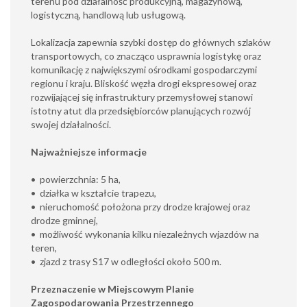
terenu pod działalność produkcyjną, magazynową,
logistyczną, handlową lub usługową.
Lokalizacja zapewnia szybki dostęp do głównych szlaków
transportowych, co znacząco usprawnia logistykę oraz
komunikację z największymi ośrodkami gospodarczymi
regionu i kraju. Bliskość węzła drogi ekspresowej oraz
rozwijającej się infrastruktury przemysłowej stanowi
istotny atut dla przedsiębiorców planujących rozwój
swojej działalności.
Najważniejsze informacje
•⁠ ⁠powierzchnia: 5 ha,
•⁠ ⁠działka w kształcie trapezu,
•⁠ ⁠nieruchomość położona przy drodze krajowej oraz
drodze gminnej,
•⁠ ⁠możliwość wykonania kilku niezależnych wjazdów na
teren,
•⁠ ⁠zjazd z trasy S17 w odległości około 500 m.
Przeznaczenie w Miejscowym Planie
Zagospodarowania Przestrzennego