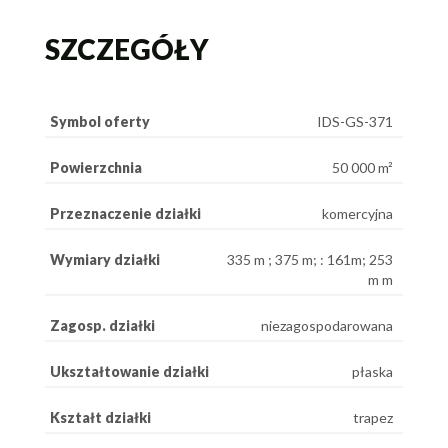
SZCZEGÓŁY
Symbol oferty
IDS-GS-371
Powierzchnia
50 000 m²
Przeznaczenie działki
komercyjna
Wymiary działki
335 m ; 375 m; : 161m; 253
m m
Zagosp. działki
niezagospodarowana
Ukształtowanie działki
płaska
Kształt działki
trapez