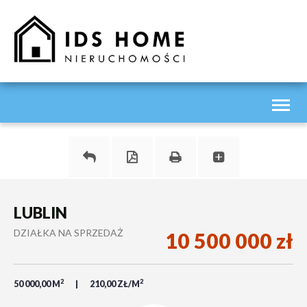
Toggl
naviga
LUBLIN
DZIAŁKA NA SPRZEDAŻ
10 500 000 zł
2
2
50 000,00 M
210,00 ZŁ/M