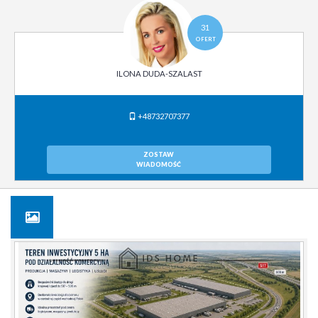
31
OFERT
ILONA DUDA-SZALAST
+48732707377
ZOSTAW
WIADOMOŚĆ