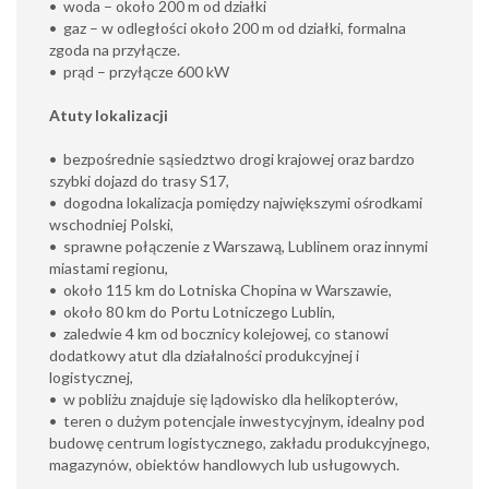
•⁠ ⁠woda – około 200 m od działki
•⁠ ⁠gaz – w odległości około 200 m od działki, formalna
zgoda na przyłącze.
•⁠ ⁠prąd – przyłącze 600 kW
Atuty lokalizacji
•⁠ ⁠bezpośrednie sąsiedztwo drogi krajowej oraz bardzo
szybki dojazd do trasy S17,
•⁠ ⁠dogodna lokalizacja pomiędzy największymi ośrodkami
wschodniej Polski,
•⁠ ⁠sprawne połączenie z Warszawą, Lublinem oraz innymi
miastami regionu,
•⁠ ⁠około 115 km do Lotniska Chopina w Warszawie,
•⁠ ⁠około 80 km do Portu Lotniczego Lublin,
•⁠ ⁠zaledwie 4 km od bocznicy kolejowej, co stanowi
dodatkowy atut dla działalności produkcyjnej i
logistycznej,
•⁠ ⁠w pobliżu znajduje się lądowisko dla helikopterów,
•⁠ ⁠teren o dużym potencjale inwestycyjnym, idealny pod
budowę centrum logistycznego, zakładu produkcyjnego,
magazynów, obiektów handlowych lub usługowych.