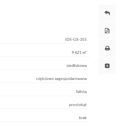
IDS-GS-355
9 621 m²
siedliskowa
częściowo zagospodarowana
falista
prostokąt
brak