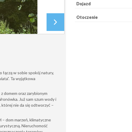
Dojazd
Otoczenie
 łączą w sobie spokój natury,
wiata”. Ta wyjątkowa
a z domem oraz zarybionym
Wronówka. Już sam szum wody i
 której nie da się odtworzyć –
l – dom marzeń, klimatyczne
oturystyczną. Nieruchomość
 przeznaczeniu terenów: