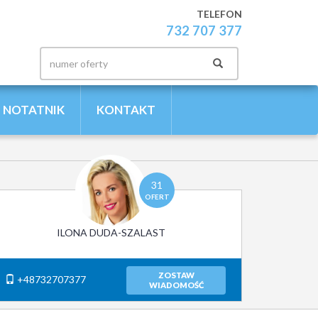
TELEFON
732 707 377
NOTATNIK
KONTAKT
31
OFERT
ILONA DUDA-SZALAST
ZOSTAW
+48732707377
WIADOMOŚĆ