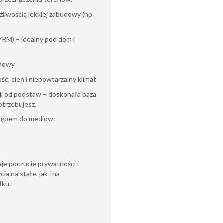
ożliwością lekkiej zabudowy (np.
RM) – idealny pod dom i
udowy
ść, cień i niepowtarzalny klimat
cji od podstaw – doskonała baza
otrzebujesz.
ostępem do mediów:
aje poczucie prywatności i
ia na stałe, jak i na
łku.