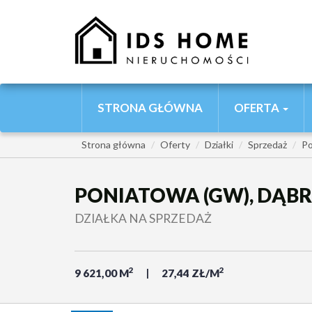
STRONA GŁÓWNA
OFERTA
Strona główna
Oferty
Działki
Sprzedaż
Po
PONIATOWA (GW), DĄ
DZIAŁKA NA SPRZEDAŻ
2
2
9 621,00 M
27,44 ZŁ/M