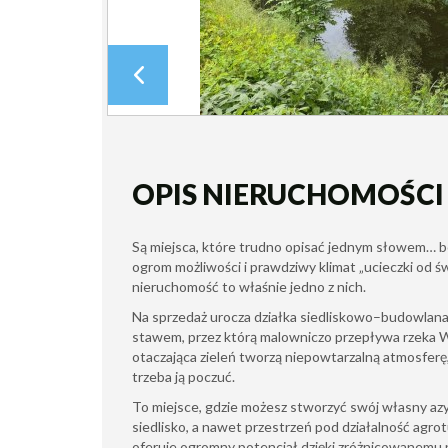
OPIS NIERUCHOMOŚCI
Są miejsca, które trudno opisać jednym słowem… bo
ogrom możliwości i prawdziwy klimat „ucieczki od ś
nieruchomość to właśnie jedno z nich.
Na sprzedaż urocza działka siedliskowo–budowlan
stawem, przez którą malowniczo przepływa rzeka 
otaczająca zieleń tworzą niepowtarzalną atmosferę,
trzeba ją poczuć.
To miejsce, gdzie możesz stworzyć swój własny azy
siedlisko, a nawet przestrzeń pod działalność agr
oferuje ogromny potencjał dzięki zróżnicowanemu