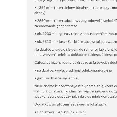
• 1354 m² – teren zielony, idealny na rekreację, z m
altany)
• 2650 m² – teren zabudowy zagrodowej (symbol 47
zabudowania gospodarcze
• ok. 1900 m² – grunty rolne z dopuszczeniem zab
• ok. 3813 m² – lasy (ZL), które zapewniają prywatno
Na działce znajduje się dom do remontu lub aranża
do stworzenia miejsca dokładnie takiego, jakiego p
Całość położona jest przy drodze asfaltowej, z d
• na działce: woda, prąd, linia telekomunikacyjna
• gaz – w działce sąsiedniej
Nieruchomość otoczona jest bujną zielenią, która d
harmonii z naturą. To idealne miejsce zarówno do życ
weekendowy odpoczynek z dala od miejskiego zgie
Dodatkowym atutem jest świetna lokalizacja:
• Poniatowa – 4,5 km (ok. 6 min)