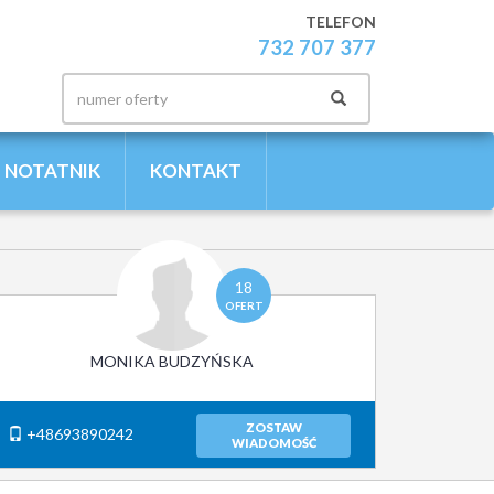
TELEFON
732 707 377
NOTATNIK
KONTAKT
18
OFERT
MONIKA BUDZYŃSKA
ZOSTAW
+48693890242
WIADOMOŚĆ