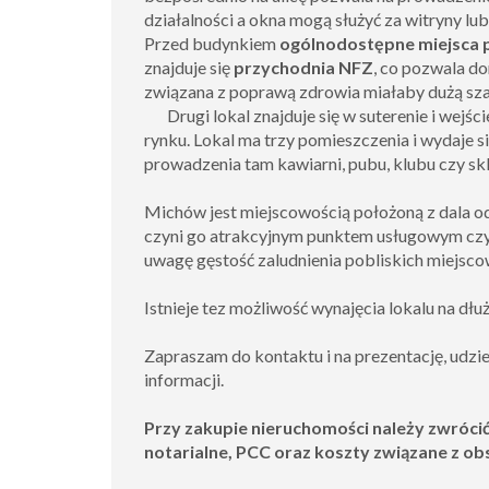
działalności a okna mogą służyć za witryny lu
Przed budynkiem
ogólnodostępne miejsca 
znajduje się
przychodnia NFZ
, co pozwala do
związana z poprawą zdrowia miałaby dużą sz
Drugi lokal znajduje się w suterenie i wejście
rynku. Lokal ma trzy pomieszczenia i wydaje si
prowadzenia tam kawiarni, pubu, klubu czy sk
Michów jest miejscowością położoną z dala od
czyni go atrakcyjnym punktem usługowym cz
uwagę gęstość zaludnienia pobliskich miejsco
Istnieje tez możliwość wynajęcia lokalu na dłu
Zapraszam do kontaktu i na prezentację, udz
informacji.
Przy zakupie nieruchomości należy zwróci
notarialne, PCC oraz koszty związane z ob