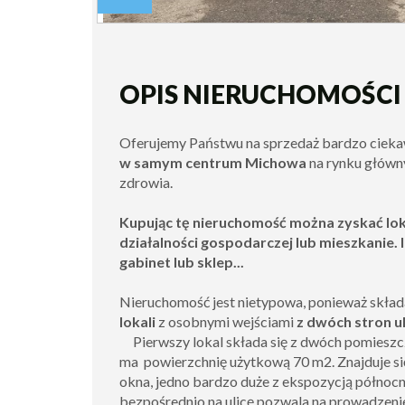
OPIS NIERUCHOMOŚCI
Oferujemy Państwu na sprzedaż bardzo ciek
w samym
centrum Michowa
na rynku główn
zdrowia.
Kupując tę nieruchomość można zyskać lo
działalności gospodarczej lub mieszkanie. I
gabinet lub sklep...
Nieruchomość jest nietypowa, ponieważ skład
lokali
z osobnymi wejściami
z dwóch stron ul
Pierwszy lokal składa się z dwóch pomieszcze
ma powierzchnię użytkową 70 m2. Znajduje się
okna, jedno bardzo duże z ekspozycją północ
bezpośrednio na ulicę pozwala na prowadzeni