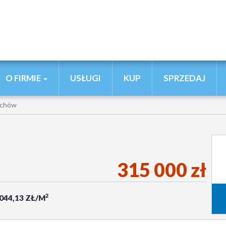
O FIRMIE
USŁUGI
KUP
SPRZEDAJ
ichów
315 000 zł
2
 044,13 ZŁ/M