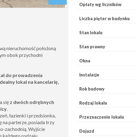
Opłaty wg liczników
Liczba pięter w budynku
Stan lokalu
Stan prawny
awą nieruchomość położoną
ym obok przychodni
Okna
Instalacje
kal do prowadzenia
dealny lokal na kancelarię,
Rok budowy
a się
z dwóch odrębnych
Rodzaj lokalu
icy
.
ń, łazienki i przedsionka,
Przeznaczenie lokalu
 na parterze, posiada trzy
no-zachodnią. Wyjście
Dojazd
e każdego rodzaju