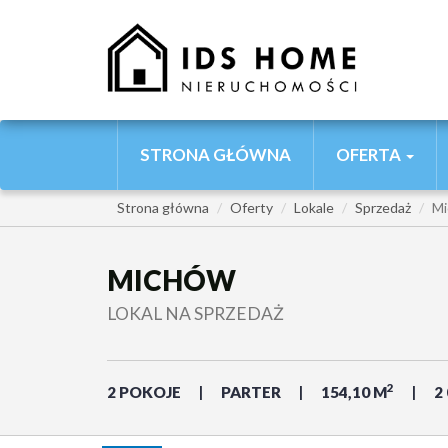
STRONA GŁÓWNA
OFERTA
Strona główna
Oferty
Lokale
Sprzedaż
M
MICHÓW
LOKAL NA SPRZEDAŻ
2
2 POKOJE
PARTER
154,10 M
2