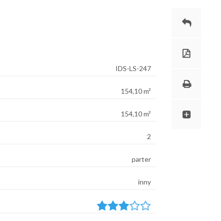
IDS-LS-247
154,10 m²
154,10 m²
2
parter
inny