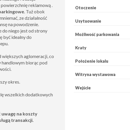
b powierzchnię reklamową .
Otoczenie
parkingowe
. Tuż obok
mniemać, ze działalność
Usytuowanie
ansę na powodzenie.
 do niego jest od strony
Możliwość parkowania
ę być idealny do
lepu.
Kraty
 większych aglomeracji, co
Położenie lokalu
y handlowym biorąc pod
wości.
Witryna wystawowa
ższy okres.
Wejście
ielę wszelkich dodatkowych
ć uwagę na koszty
sługą transakcji.