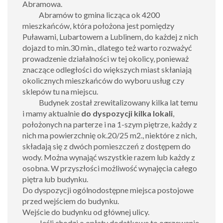
Abramowa.
Abramów to gmina licząca ok 4200
mieszkańców, która położona jest pomiędzy
Puławami, Lubartowem a Lublinem, do każdej z nich
dojazd to min.30 min., dlatego też warto rozważyć
prowadzenie działalności w tej okolicy, ponieważ
znaczące odległości do większych miast skłaniają
okolicznych mieszkańców do wyboru usług czy
sklepów tu na miejscu.
Budynek został zrewitalizowany kilka lat temu
i mamy aktualnie
do dyspozycji kilka lokali
,
położonych na parterze i na 1-szym piętrze, każdy z
nich ma powierzchnię ok.20/25 m2., niektóre z nich,
składają się z dwóch pomieszczeń z dostępem do
wody. Można wynająć wszystkie razem lub każdy z
osobna.
W przyszłości możliwość wynajęcia całego
piętra lub budynku.
Do dyspozycji ogólnodostępne miejsca postojowe
przed wejściem do budynku.
Wejście do budynku od głównej ulicy.
Jeśli chodzi o opłaty dodatkowe to ogrzewanie