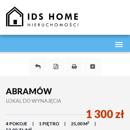
Toggl
naviga
ABRAMÓW
LOKAL DO WYNAJĘCIA
1 300 zł
2
4 POKOJE
1 PIĘTRO
25,00 M
2