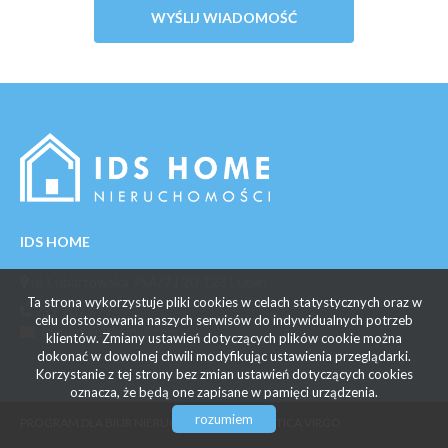
IDS HOME
ul. Lubartowska 75A/7 | 20-123 Lublin
Ta strona wykorzystuje pliki cookies w celach statystycznych oraz w
732 707 377
celu dostosowania naszych serwisów do indywidualnych potrzeb
idshomepl@gmail.com
klientów. Zmiany ustawień dotyczących plików cookie można
dokonać w dowolnej chwili modyfikując ustawienia przeglądarki.
Korzystanie z tej strony bez zmian ustawień dotyczących cookies
oznacza, że będą one zapisane w pamięci urządzenia.
rozumiem
PROGRAM DLA BIUR NIERUCHOMOŚCI
GALACTICA VIRGO