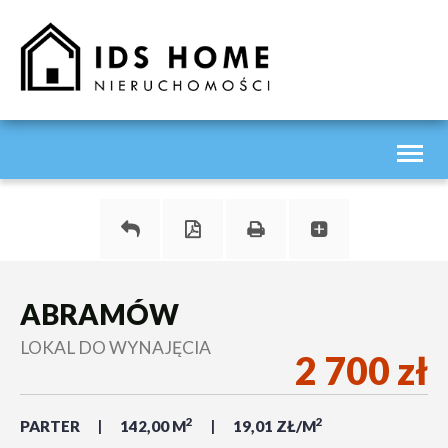
Toggl
naviga
ABRAMÓW
LOKAL DO WYNAJĘCIA
2 700 zł
2
2
PARTER
142,00 M
19,01 ZŁ/M