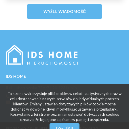
IDS HOME
ul. Lubartowska 75A/7 | 20-123 Lublin
Ta strona wykorzystuje pliki cookies w celach statystycznych oraz w
732 707 377
celu dostosowania naszych serwisów do indywidualnych potrzeb
idshomepl@gmail.com
klientów. Zmiany ustawień dotyczących plików cookie można
dokonać w dowolnej chwili modyfikując ustawienia przeglądarki.
Korzystanie z tej strony bez zmian ustawień dotyczących cookies
oznacza, że będą one zapisane w pamięci urządzenia.
rozumiem
PROGRAM DLA BIUR NIERUCHOMOŚCI
GALACTICA VIRGO