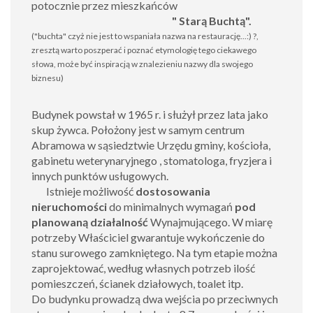
potocznie przez mieszkańców
" Starą Buchtą".
("buchta" czyż nie jest to wspaniała nazwa na restaurację...:) ?,
zresztą warto poszperać i poznać etymologię tego ciekawego
słowa, może być inspiracją w znalezieniu nazwy dla swojego
biznesu)
Budynek powstał w 1965 r. i służył przez lata jako
skup żywca. Położony jest w samym centrum
Abramowa w sąsiedztwie Urzędu gminy, kościoła,
gabinetu weterynaryjnego , stomatologa, fryzjera i
innych punktów usługowych.
Istnieje możliwość
dostosowania
nieruchomości
do minimalnych wymagań
pod
planowaną działalność
Wynajmującego. W miarę
potrzeby Właściciel gwarantuje wykończenie do
stanu surowego zamkniętego. Na tym etapie można
zaprojektować, według własnych potrzeb ilość
pomieszczeń, ścianek działowych, toalet itp.
Do budynku prowadzą dwa wejścia po przeciwnych