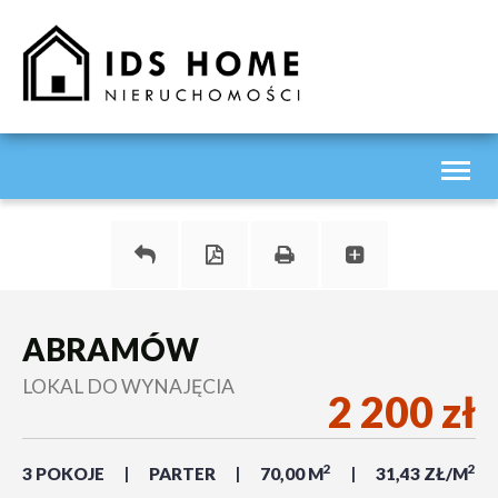
Toggl
naviga
ABRAMÓW
LOKAL DO WYNAJĘCIA
2 200 zł
2
2
3 POKOJE
PARTER
70,00 M
31,43 ZŁ/M