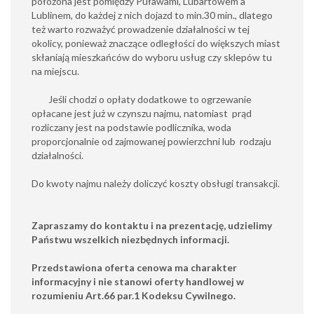
położona jest pomiędzy Puławami, Lubartowem a
Lublinem, do każdej z nich dojazd to min.30 min., dlatego
też warto rozważyć prowadzenie działalności w tej
okolicy, ponieważ znaczące odległości do większych miast
skłaniają mieszkańców do wyboru usług czy sklepów tu
na miejscu.
Jeśli chodzi o opłaty dodatkowe to ogrzewanie
opłacane jest już w czynszu najmu, natomiast prąd
rozliczany jest na podstawie podlicznika, woda
proporcjonalnie od zajmowanej powierzchni lub rodzaju
działalności.
Do kwoty najmu należy doliczyć koszty obsługi transakcji.
Zapraszamy do kontaktu i na prezentację, udzielimy
Państwu wszelkich niezbędnych informacji.
Przedstawiona oferta cenowa ma charakter
informacyjny i nie stanowi oferty handlowej w
rozumieniu Art.66 par.1 Kodeksu Cywilnego.