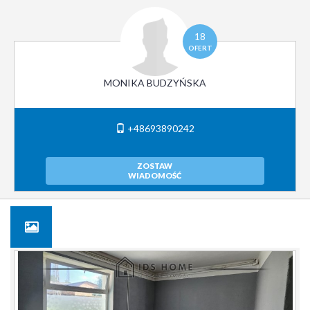
18
OFERT
MONIKA BUDZYŃSKA
+48693890242
ZOSTAW
WIADOMOŚĆ