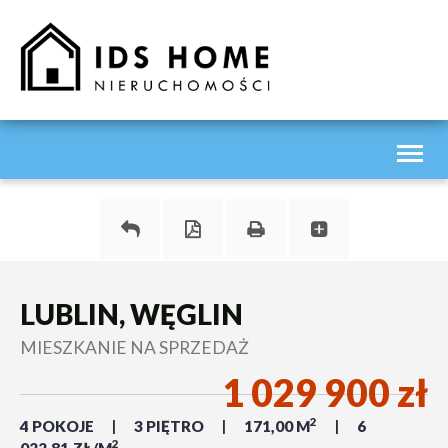
Toggl
naviga
LUBLIN, WĘGLIN
MIESZKANIE NA SPRZEDAŻ
1 029 900 zł
2
4 POKOJE
3 PIĘTRO
171,00 M
6
2