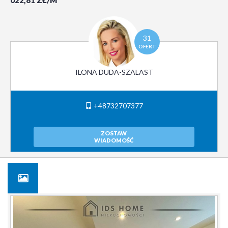
022,81 ZŁ/M
31
OFERT
ILONA DUDA-SZALAST
+48732707377
ZOSTAW
WIADOMOŚĆ