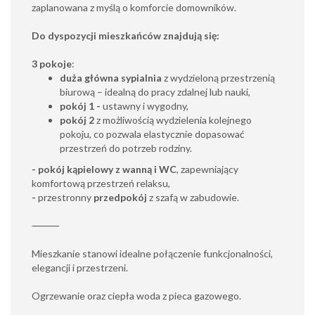
zaplanowana z myślą o komforcie domowników.
Do dyspozycji mieszkańców znajdują się:
3 pokoje
:
d
uża główna sypialnia
z wydzieloną przestrzenią
biurową – idealną do pracy zdalnej lub nauki,
pokój 1 -
ustawny i wygodny,
pokój 2
z możliwością wydzielenia kolejnego
pokoju, co pozwala elastycznie dopasować
przestrzeń do potrzeb rodziny.
- p
okój kąpielowy z wanną i WC
, zapewniający
komfortową przestrzeń relaksu,
-
przestronny
przedpokój
z szafą w zabudowie.
⸻
Mieszkanie stanowi idealne połączenie funkcjonalności,
elegancji i przestrzeni.
Ogrzewanie oraz ciepła woda z pieca gazowego.