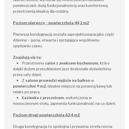
pomieszczeń, dużą funkcjonalnością oraz komfortową
przestrzenią idealną dla rodziny.
Poziom pierwszy - powierzchnia 44,2 m2
Pierwsza kondygnacja została zaprojektowana jako część
dzienna – jasna, otwarta i sprzyjająca wspólnemu
spędzaniu czasu.
Znajdują się tu:
• Przestronny
salon z aneksem kuchennym
, który
dzięki dużym przeszkleniom jest doskonale doświetlony
przez cały dzień.
• Z
salonu prowadzi wyjście na balkon o
powierzchni 9 m2
, idealne miejsce na poranną kawę lub
relaks po pracy.
•
Łazienka z prysznicem
, wykończona w
nowoczesnym stylu, zapewnia funkcjonalność na co dzień.
Poziom drugi powierzchnia 63,4 m2
Druga kondygnacja to spokojna i prywatna strefa nocna