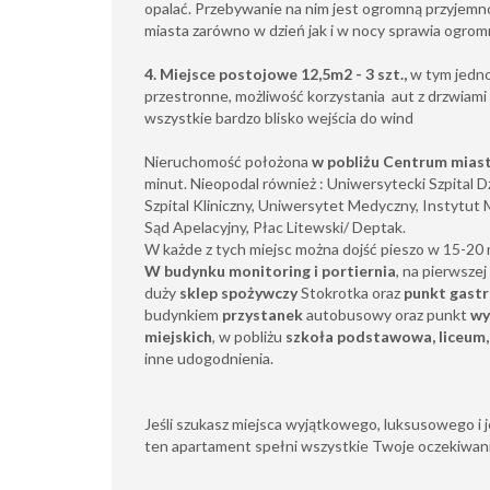
opalać. Przebywanie na nim jest ogromną przyjemn
miasta zarówno w dzień jak i w nocy sprawia ogrom
4. Miejsce postojowe
12,5m2 - 3 szt.,
w tym jedno
przestronne, możliwość korzystania aut z drzwiam
wszystkie bardzo blisko wejścia do wind
Nieruchomość położona
w pobliżu Centrum mias
minut. Nieopodal również : Uniwersytecki Szpital D
Szpital Kliniczny, Uniwersytet Medyczny, Instytu
Sąd Apelacyjny, Płac Litewski/ Deptak.
W każde z tych miejsc można dojść pieszo w 15-20 
W budynku monitoring i portiernia
, na pierwszej
duży
sklep spożywczy
Stokrotka oraz
punkt gast
budynkiem
przystanek
autobusowy oraz punkt
wy
miejskich
, w pobliżu
szkoła podstawowa, liceum,
inne udogodnienia.
Jeśli szukasz miejsca wyjątkowego, luksusowego i 
ten apartament spełni wszystkie Twoje oczekiwani