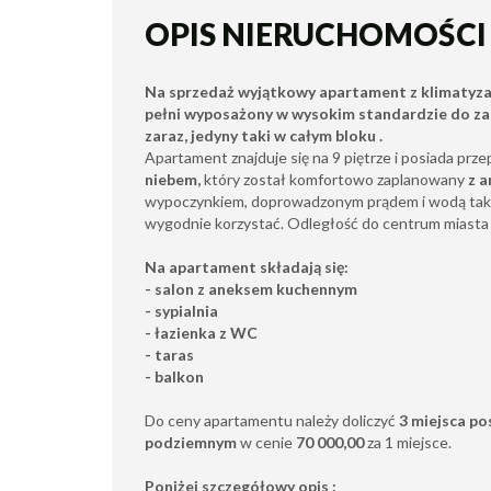
OPIS NIERUCHOMOŚCI
Na sprzedaż wyjątkowy apartament z klimatyza
pełni wyposażony w wysokim standardzie do z
zaraz, jedyny taki w całym bloku .
Apartament znajduje się na 9 piętrze i posiada prze
niebem,
który został komfortowo zaplanowany
z a
wypoczynkiem, doprowadzonym prądem i wodą tak 
wygodnie korzystać. Odległość do centrum miasta t
Na apartament składają się:
- salon z aneksem kuchennym
- sypialnia
- łazienka z WC
- taras
- balkon
Do ceny apartamentu należy doliczyć
3 miejsca p
podziemnym
w cenie
70 000,00
za 1 miejsce.
Poniżej szczegółowy opis :