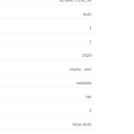
KLIMATYZACJA
duży
1
1
2020
ciepła - sieć
miejskie
tak
3
taras duży