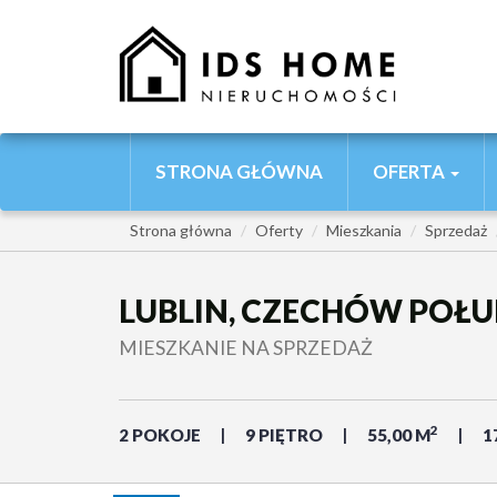
STRONA GŁÓWNA
OFERTA
Strona główna
Oferty
Mieszkania
Sprzedaż
LUBLIN, CZECHÓW POŁUD
MIESZKANIE NA SPRZEDAŻ
2
2 POKOJE
9 PIĘTRO
55,00 M
1