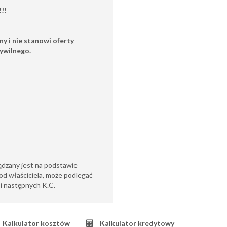
!!
y i nie stanowi oferty
ywilnego.
ądzany jest na podstawie
od właściciela, może podlegać
6 i następnych K.C.
Kalkulator kosztów
Kalkulator kredytowy