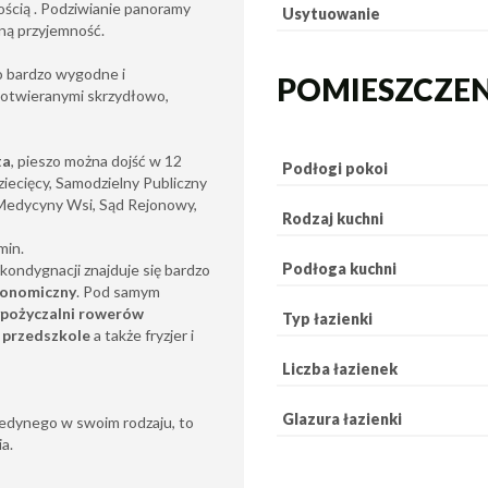
ością . Podziwianie panoramy
Usytuowanie
ną przyjemność.
 bardzo wygodne i
POMIESZCZE
i otwieranymi skrzydłowo,
ta
, pieszo można dojść w 12
Podłogi pokoi
ziecięcy, Samodzielny Publiczny
t Medycyny Wsi, Sąd Rejonowy,
Rodzaj kuchni
min.
Podłoga kuchni
 kondygnacji znajduje się bardzo
ronomiczny
. Pod samym
pożyczalni rowerów
Typ łazienki
 przedszkole
a także fryzjer i
Liczba łazienek
Glazura łazienki
jedynego w swoim rodzaju, to
a.