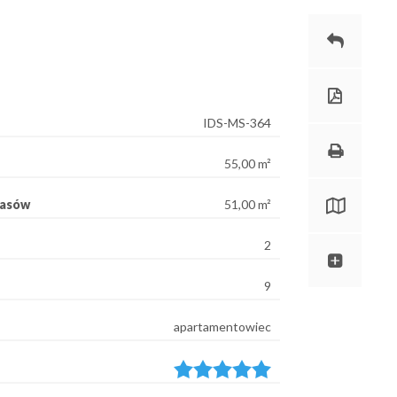
IDS-MS-364
55,00 m²
rasów
51,00 m²
2
9
apartamentowiec