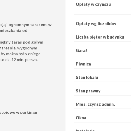
Opłaty w czynszu
Opłaty wg liczników
cją i ogromnym tarasem, w
amieszkania od
Liczba pięter w budynku
piękny
taras pod gołym
ntresolą,
wygodnym
Garaż
by można było z niego
o ok. 12 min. pieszo.
Piwnica
Stan lokalu
Stan prawny
Mies. czynsz admin.
ostojowe w parkingu
Okna