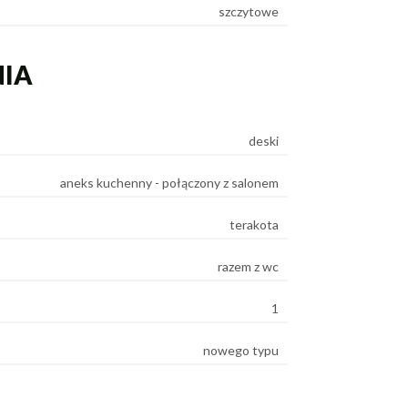
szczytowe
NIA
deski
aneks kuchenny - połączony z salonem
terakota
razem z wc
1
nowego typu