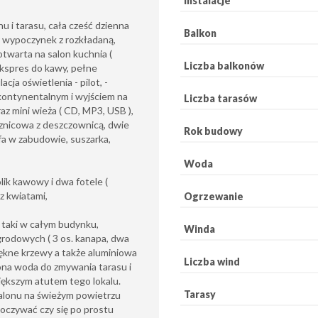
Instalacje
u i tarasu, cała cześć dzienna
Balkon
y wypoczynek z rozkładaną,
 otwarta na salon kuchnia (
Liczba balkonów
ekspres do kawy, pełne
acja oświetlenia - pilot, -
kontynentalnym i wyjściem na
Liczba tarasów
az mini wieża ( CD, MP3, USB ),
rysznicowa z deszczownicą, dwie
Rok budowy
afa w zabudowie, suszarka,
Woda
k kawowy i dwa fotele (
z kwiatami,
Ogrzewanie
taki w całym budynku,
Winda
rodowych ( 3 os. kanapa, dwa
ękne krzewy a także aluminiowa
Liczba wind
ona woda do zmywania tarasu i
iększym atutem tego lokalu.
Tarasy
alonu na świeżym powietrzu
oczywać czy się po prostu