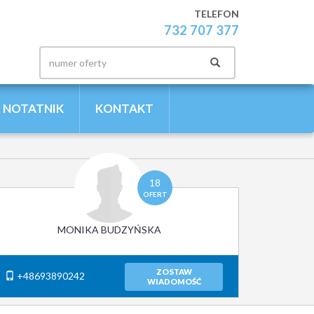
TELEFON
732 707 377
NOTATNIK
KONTAKT
18
OFERT
MONIKA BUDZYŃSKA
ZOSTAW
+48693890242
WIADOMOŚĆ