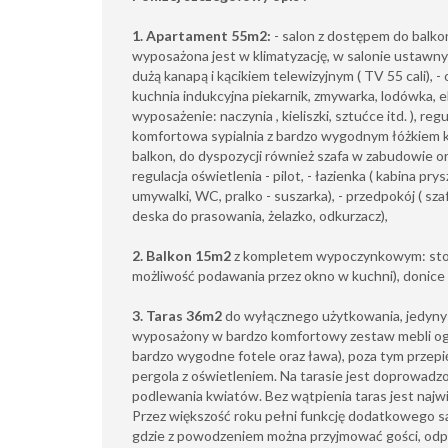
1. Apartament 55m2:
- salon z dostępem do balkon
wyposażona jest w klimatyzację, w salonie ustawn
dużą kanapą i kącikiem telewizyjnym ( TV 55 cali), -
kuchnia indukcyjna piekarnik, zmywarka, lodówka, 
wyposażenie: naczynia , kieliszki, sztućce itd. ), regul
komfortowa sypialnia z bardzo wygodnym łóżkiem 
balkon, do dyspozycji również szafa w zabudowie or
regulacja oświetlenia - pilot, - łazienka ( kabina p
umywalki, WC, pralko - suszarka), - przedpokój ( sz
deska do prasowania, żelazko, odkurzacz),
2. Balkon 15m2
z kompletem wypoczynkowym: stoli
możliwość podawania przez okno w kuchni), donice 
3. Taras 36m2
do wyłącznego użytkowania, jedyny 
wyposażony w bardzo komfortowy zestaw mebli og
bardzo wygodne fotele oraz ława), poza tym przepi
pergola z oświetleniem. Na tarasie jest doprowadz
podlewania kwiatów. Bez wątpienia taras jest najw
Przez większość roku pełni funkcję dodatkowego s
gdzie z powodzeniem można przyjmować gości, odp