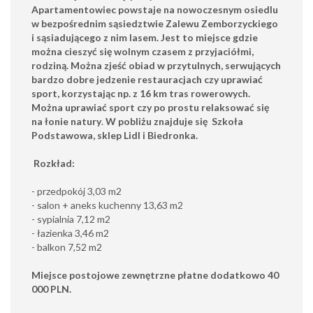
Apartamentowiec powstaje na nowoczesnym osiedlu
w bezpośrednim sąsiedztwie Zalewu Zemborzyckiego
i sąsiadującego z nim lasem. Jest to miejsce gdzie
można cieszyć się wolnym czasem z przyjaciółmi,
rodziną. Można zjeść obiad w przytulnych, serwujących
bardzo dobre jedzenie restauracjach czy uprawiać
sport, korzystając np. z 16 km tras rowerowych.
Można uprawiać sport czy po prostu relaksować się
na łonie natury
.
W pobliżu znajduje się Szkoła
Podstawowa, sklep Lidl i Biedronka.
Rozkład:
- przedpokój 3,03 m2
- salon + aneks kuchenny 13,63 m2
- sypialnia 7,12 m2
- łazienka 3,46 m2
- balkon 7,52 m2
Miejsce postojowe zewnętrzne płatne dodatkowo 40
000 PLN.