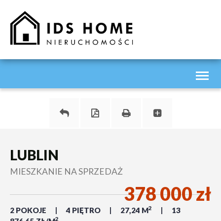
Toggl
naviga
LUBLIN
MIESZKANIE NA SPRZEDAŻ
378 000 zł
2
2 POKOJE
4 PIĘTRO
27,24 M
13
2