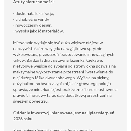
Atuty nieruchomości:
- doskonała lokalizacja,
- cichobieżne windy,
- nowoczesny design,
- wysoka jakość materiałów,
Mieszkanie wydaje się być dużo większe niż jest w
rzeczywistości ze względu na wyjątkowo sprytnie
wykorzystaną przestrzeń i zastosowanie innowacyjnych
trików. Bardzo ładna , ustawna łazienka. Ciekawe,
nietypowe wejście do sypialni od strony okna pozwala na
maksymalne wykorzystanie przestrzeni i wstawienie do
niej dużego łóżka dwuosobowego. Wyjście na piękny,
duży balkon zarówno z sypialni jak i z głównego pokoju
sprawia, że mieszkanie jest praktyczne i bardzo ustawne a
prawie 8 metrowy taras daje dodatkową przestrzeń na
świeżym powietrzu.
Oddanie inwestycji planowane jest na lipiec/sierpień
2026 roku.
Zapewnimy również pomoc w finansowaniu